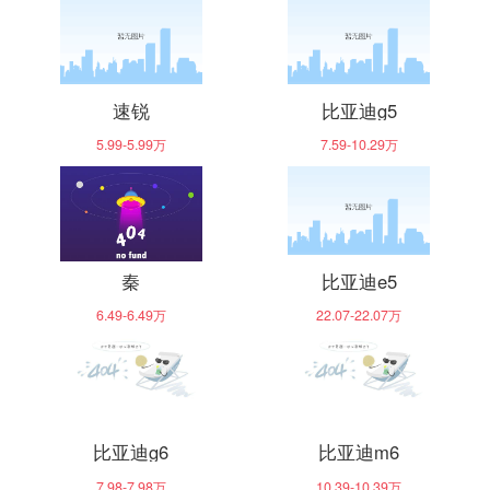
速锐
比亚迪g5
5.99-5.99万
7.59-10.29万
秦
比亚迪e5
6.49-6.49万
22.07-22.07万
比亚迪g6
比亚迪m6
7.98-7.98万
10.39-10.39万