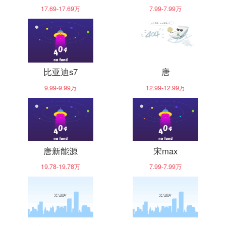
17.69-17.69万
7.99-7.99万
比亚迪s7
唐
9.99-9.99万
12.99-12.99万
唐新能源
宋max
19.78-19.78万
7.99-7.99万