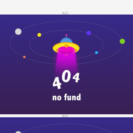
电话：
邮箱：