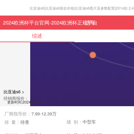
比亚迪s6|比亚迪s6新款价格|比亚迪s6图片及参数配置|2014款 2.
2024欧洲杯平台官网-2024欧洲杯正规平台
选车
综述
比亚迪s6 >
经销商报价：
更新时间:2024-02-25
厂商指导价：
7.99-12.39万
级 别：
中型车
排 量：
待查