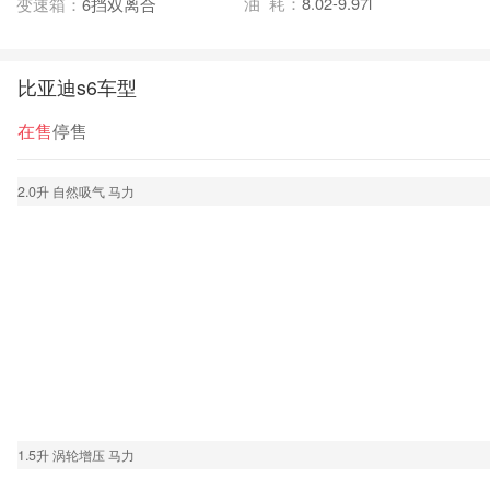
油 耗：
8.02-9.97l
变速箱：
6挡双离合
比亚迪s6车型
在售
停售
2.0升 自然吸气 马力
1.5升 涡轮增压 马力