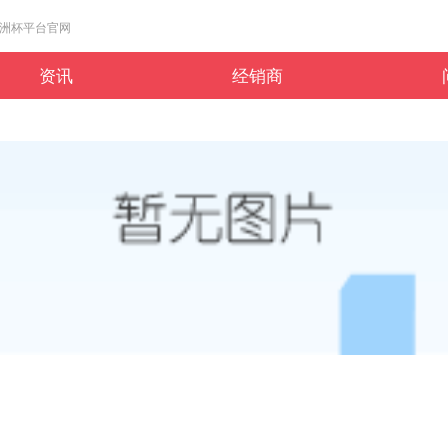
24欧洲杯平台官网
资讯
经销商