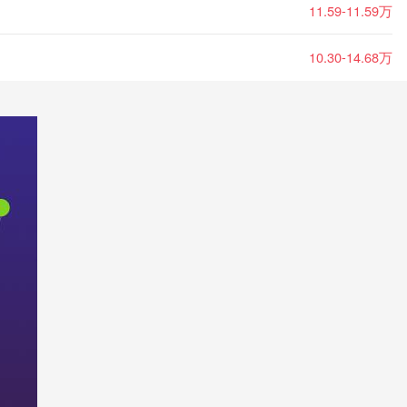
11.59-11.59万
10.30-14.68万