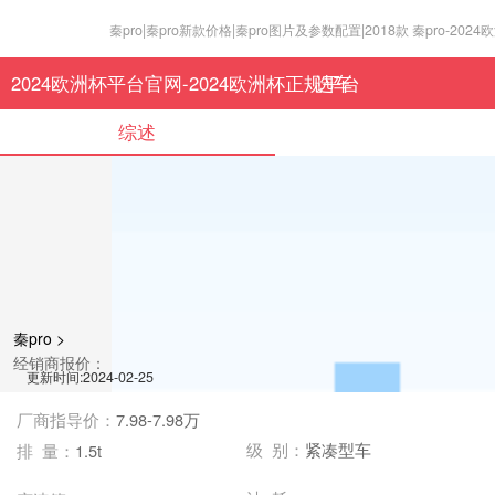
秦pro|秦pro新款价格|秦pro图片及参数配置|2018款 秦pro-20
2024欧洲杯平台官网-2024欧洲杯正规平台
选车
综述
秦pro >
经销商报价：
更新时间:2024-02-25
厂商指导价：
7.98-7.98万
级 别：
紧凑型车
排 量：
1.5t