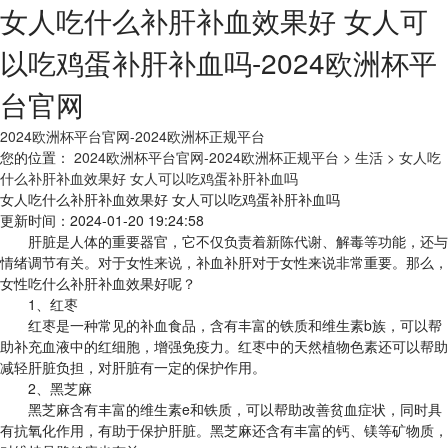
女人吃什么补肝补血效果好 女人可
以吃鸡蛋补肝补血吗-2024欧洲杯平
台官网
2024欧洲杯平台官网-2024欧洲杯正规平台
您的位置：
2024欧洲杯平台官网-2024欧洲杯正规平台
> 生活
> 女人吃
什么补肝补血效果好 女人可以吃鸡蛋补肝补血吗
女人吃什么补肝补血效果好 女人可以吃鸡蛋补肝补血吗
更新时间：2024-01-20 19:24:58
肝脏是人体的重要器官，它不仅负责着新陈代谢、解毒等功能，还与
情绪调节有关。对于女性来说，补血补肝对于女性来说非常重要。那么，
女性吃什么补肝补血效果好呢？
1、红枣
红枣是一种常见的补血食品，含有丰富的铁质和维生素b族，可以帮
助补充血液中的红细胞，增强免疫力。红枣中的天然植物色素还可以帮助
减轻肝脏负担，对肝脏有一定的保护作用。
2、黑芝麻
黑芝麻含有丰富的维生素e和铁质，可以帮助改善贫血症状，同时具
有抗氧化作用，有助于保护肝脏。黑芝麻还含有丰富的钙、镁等矿物质，