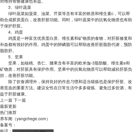
对维持骨骼健康也有益。
3、绿叶蔬菜
绿叶蔬菜如菠菜、油菜、芹菜等含有丰富的铁质和维生素c，可以帮
助合成胶原蛋白，改善肝脏功能。同时，绿叶蔬菜中的抗氧化物质也有助
于保护肝脏。
4、鸡蛋
鸡蛋是一种富含优质蛋白质、维生素和矿物质的食物，对肝脏修复和
补血都有很好的作用。鸡蛋中的卵磷脂可以帮助改善肝脏脂肪代谢，预防
脂肪肝。
5、坚果
坚果，如核桃、杏仁、腰果含有丰富的欧米伽-3脂肪酸、维生素e和
矿物质，对肝脏具有保护作用。坚果中的抗氧化物质可以帮助减轻肝脏负
担，改善肝脏功能。
除了饮食调理外，保持良好的作息习惯和适当锻炼也是保护肝脏、改
善贫血的重要方法。建议女性在日常生活中多多锻炼、避免过多饮酒，有
益于肝脏健康。
上一篇
下一篇
最新更新
热门推荐
养车阁（yangchege.com）
备案号：
电话：