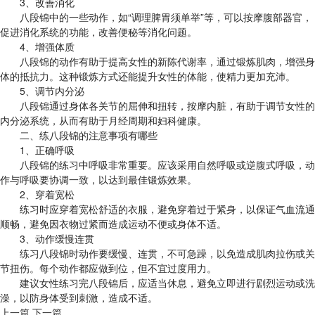
3、改善消化
八段锦中的一些动作，如“调理脾胃须单举”等，可以按摩腹部器官，
促进消化系统的功能，改善便秘等消化问题。
4、增强体质
八段锦的动作有助于提高女性的新陈代谢率，通过锻炼肌肉，增强身
体的抵抗力。这种锻炼方式还能提升女性的体能，使精力更加充沛。
5、调节内分泌
八段锦通过身体各关节的屈伸和扭转，按摩内脏，有助于调节女性的
内分泌系统，从而有助于月经周期和妇科健康。
二、练八段锦的注意事项有哪些
1、正确呼吸
八段锦的练习中呼吸非常重要。应该采用自然呼吸或逆腹式呼吸，动
作与呼吸要协调一致，以达到最佳锻炼效果。
2、穿着宽松
练习时应穿着宽松舒适的衣服，避免穿着过于紧身，以保证气血流通
顺畅，避免因衣物过紧而造成运动不便或身体不适。
3、动作缓慢连贯
练习八段锦时动作要缓慢、连贯，不可急躁，以免造成肌肉拉伤或关
节扭伤。每个动作都应做到位，但不宜过度用力。
建议女性练习完八段锦后，应适当休息，避免立即进行剧烈运动或洗
澡，以防身体受到刺激，造成不适。
上一篇
下一篇