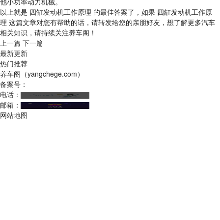
他小功率动力机械。
以上就是 四缸发动机工作原理 的最佳答案了，如果 四缸发动机工作原
理 这篇文章对您有帮助的话，请转发给您的亲朋好友，想了解更多汽车
相关知识，请持续关注养车阁！
上一篇
下一篇
最新更新
热门推荐
养车阁（yangchege.com）
备案号：
电话：
邮箱：
网站地图