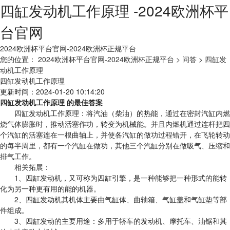
四缸发动机工作原理 -2024欧洲杯平
台官网
2024欧洲杯平台官网-2024欧洲杯正规平台
您的位置：
2024欧洲杯平台官网-2024欧洲杯正规平台
> 问答
> 四缸发
动机工作原理
四缸发动机工作原理
更新时间：2024-01-20 10:14:20
四缸发动机工作原理 的最佳答案
四缸发动机工作原理：将汽油（柴油）的热能，通过在密封汽缸内燃
烧气体膨胀时，推动活塞作功，转变为机械能。并且内燃机通过连杆把四
个汽缸的活塞连在一根曲轴上，并使各汽缸的做功过程错开，在飞轮转动
的每半周里，都有一个汽缸在做功，其他三个汽缸分别在做吸气、压缩和
排气工作。
相关拓展：
1、四缸发动机，又可称为四缸引擎，是一种能够把一种形式的能转
化为另一种更有用的能的机器。
2、四缸发动机其机体主要由气缸体、曲轴箱、气缸盖和气缸垫等部
件组成。
3、四缸发动的主要用途：多用于轿车的发动机、摩托车、油锯和其