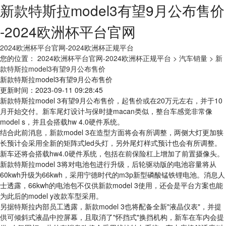
新款特斯拉model3有望9月公布售价
-2024欧洲杯平台官网
2024欧洲杯平台官网-2024欧洲杯正规平台
您的位置：
2024欧洲杯平台官网-2024欧洲杯正规平台
> 汽车销量
> 新
款特斯拉model3有望9月公布售价
新款特斯拉model3有望9月公布售价
更新时间：2023-09-11 09:28:45
新款特斯拉model 3有望9月公布售价，起售价或在20万元左右，并于10
月开始交付。新车尾灯设计与保时捷macan类似，整台车感觉非常像
model s，并且会搭载hw 4.0硬件系统。
结合此前消息，新款model 3在造型方面将会有所调整，两侧大灯更加狭
长预计会采用全新的矩阵式led头灯，另外尾灯样式预计也会有所调整。
新车还将会搭载hw4.0硬件系统，包括在前保险杠上增加了前置摄像头。
新款特斯拉model 3将对电池包进行升级，后轮驱动版的电池容量将从
60kwh升级为66kwh，采用宁德时代的m3p新型磷酸锰铁锂电池。消息人
士透露，66kwh的电池包不仅供新款model 3使用，还会是平台方案也能
为此后的model y改款车型采用。
另据特斯拉内部员工透露，新款model 3也将配备全新"液晶仪表"，并提
供可倾斜式液晶中控屏幕，且取消了"怀挡式"换挡机构，新车在车内会提