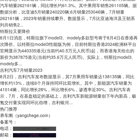
汽车销量262161辆，同比增长约61.3%。其中乘用车销售261105辆。据
数据分析，比亚迪5月销量240220辆;6月销量253046辆，7月销量
262161辆，2023年销量持续攀升。数据显示，7月比亚迪海洋及王朝系
列共销售2...
特斯拉又要降价
8月1日消息，特斯拉旗下model3、modely多款型号将于8月4日在香港再
次降价。以特斯拉model3性能版为例，目前特斯拉香港2024欧洲杯平台
官网显示为440335港元(当前约40.5万元人民币)起，而香港海关给出的
新价为387875港元(当前约35.6万元人民币)。实际上，特斯拉model3、
modely多...
吉利汽车7月销量2023
8月2日，吉利汽车发布数据显示，其7月乘用车销量达138135辆，同比
增长约13%，连续6个月保持同环比双增长。其中，新能源汽车销量为
41014辆，同比增长28%，环比增长6%，渗透率近30%。吉利汽车表
示，7月，在基盘稳定的基础上，吉利汽车新能源销量创下年内新高，极
氪交付量实现同环比劲增，吉利银河...
热门推荐
养车阁（yangchege.com）
备案号：
电话：
邮箱：