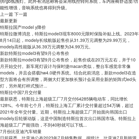
供rgb氛围灯。此外有消息称将会采用线控转向系统，车内座椅舒适度/功
能性增强，音响系统也将得到升级。
上一篇
下一篇
最新更新
特斯拉国产model y降价
特斯拉微博消息，特斯拉model3现车8000元限时保险补贴上线。2023年
8月14日起，modely长续航版起售价从31.39万元调整为29.99万元，
modely高性能版从36.39万元调整为34.99万元。
新款特斯拉model3有望9月公布售价
新款特斯拉model3有望9月公布售价，起售价或在20万元左右，并于10
月开始交付。新车尾灯设计与保时捷macan类似，整台车感觉非常像
models，并且会搭载hw4.0硬件系统。结合此前消息，新款model3在造
型方面将会有所调整，两侧大灯更加狭长预计会采用全新的矩阵式led头
灯，另外尾灯样式预计...
特斯拉中国7月交付量
最新获悉，特斯拉上海超级工厂7月交付64285辆电动车，同比增长
128%。今年前七个月，特斯拉上海工厂累计交付量超过54万辆，超过
2021年全年交付量。近期，特斯拉上海超级工厂开始面向韩国出口
modely后轮驱动版，这是中国制造特斯拉首次出口韩国市场。特斯拉上
海超级工厂产能强劲，不到40秒就可以下线...
7月份比亚迪汽车销量
日前获悉，比亚迪公布2023年7月销售数据。据统计，比亚迪7月新能源