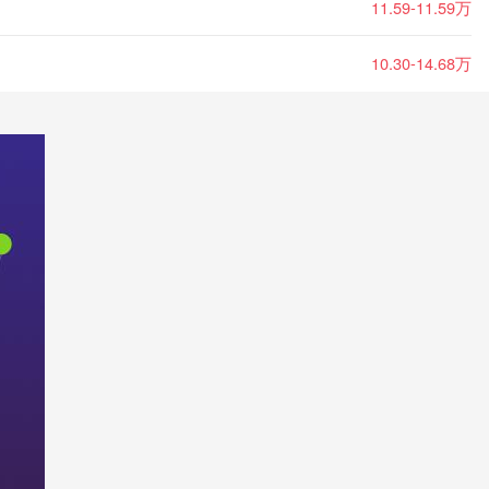
11.59-11.59万
10.30-14.68万