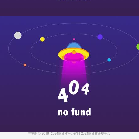
养车阁 © 2018
2024欧洲杯平台官网-2024欧洲杯正规平台