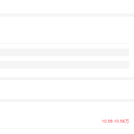
10.58-10.58万