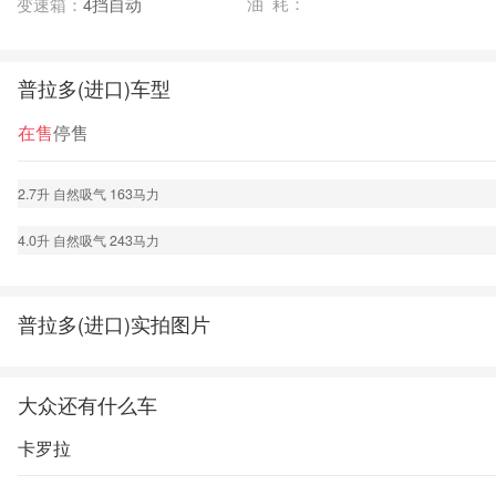
油 耗：
变速箱：
4挡自动
普拉多(进口)车型
在售
停售
2.7升 自然吸气 163马力
4.0升 自然吸气 243马力
普拉多(进口)实拍图片
大众还有什么车
卡罗拉