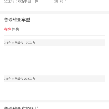
油 耗：
变速箱：
6挡手自一体
普瑞维亚车型
在售
停售
2.4升 自然吸气 170马力
3.5升 自然吸气 275马力
普瑞维亚实拍图片