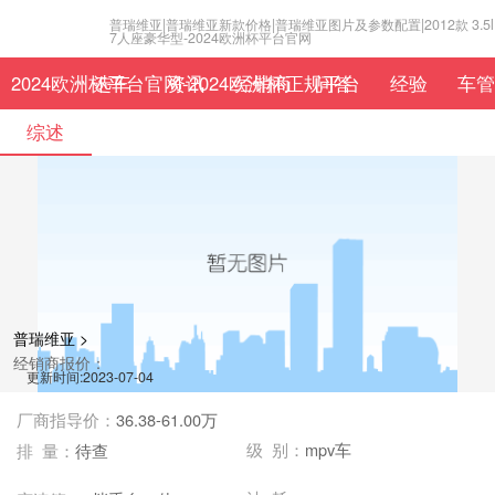
普瑞维亚|普瑞维亚新款价格|普瑞维亚图片及参数配置|2012款 3.5l
7人座豪华型-2024欧洲杯平台官网
2024欧洲杯平台官网-2024欧洲杯正规平台
选车
资讯
经销商
问答
经验
车管
综述
普瑞维亚 >
经销商报价：
更新时间:2023-07-04
厂商指导价：
36.38-61.00万
级 别：
mpv车
排 量：
待查