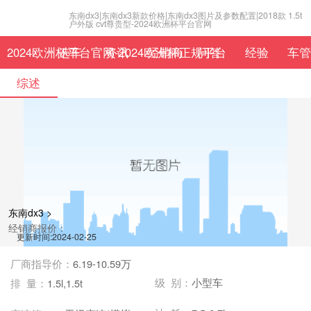
东南dx3|东南dx3新款价格|东南dx3图片及参数配置|2018款 1.5t
户外版 cvt尊贵型-2024欧洲杯平台官网
2024欧洲杯平台官网-2024欧洲杯正规平台
选车
资讯
经销商
问答
经验
车管
综述
东南dx3 >
经销商报价：
更新时间:2024-02-25
厂商指导价：
6.19-10.59万
级 别：
小型车
排 量：
1.5l,1.5t