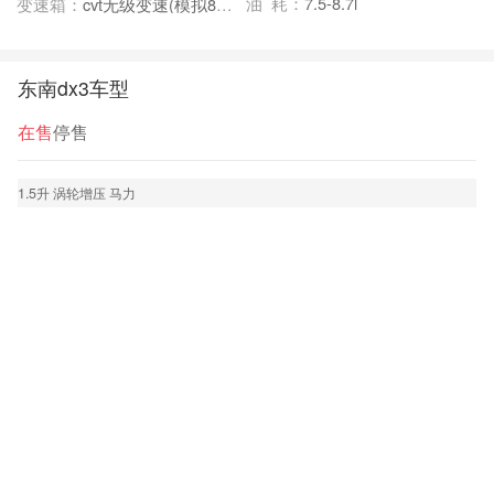
油 耗：
7.5-8.7l
变速箱：
cvt无级变速(模拟8挡}
东南dx3车型
在售
停售
1.5升 涡轮增压 马力