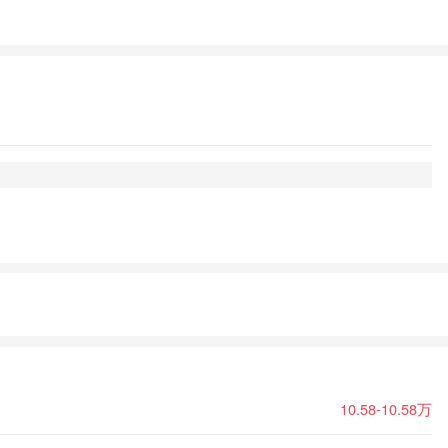
10.58-10.58万