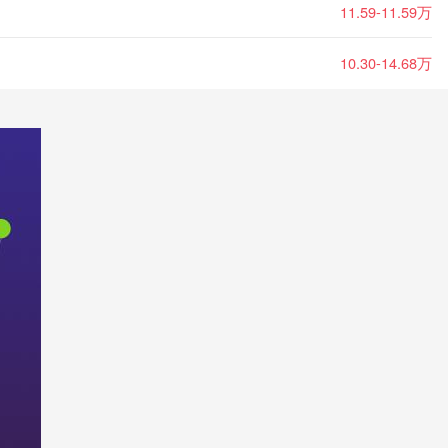
11.59-11.59万
10.30-14.68万