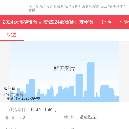
沃兰多|沃兰多新款价格|沃兰多图片及参数配置|-2024欧洲杯平台
官网
2024欧洲杯平台官网-2024欧洲杯正规平台
选车
资讯
经销商
问答
经验
车管
综述
沃兰多 >
经销商报价：
更新时间:2023-09-09
厂商指导价：
11.49-11.49万
级 别：
紧凑型车
排 量：
1.3t