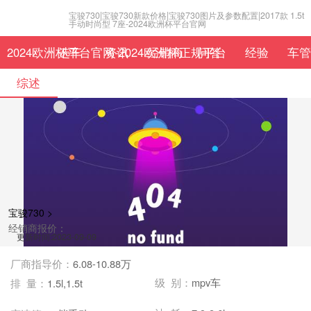
宝骏730|宝骏730新款价格|宝骏730图片及参数配置|2017款 1.5t
手动时尚型 7座-2024欧洲杯平台官网
2024欧洲杯平台官网-2024欧洲杯正规平台
选车
资讯
经销商
问答
经验
车管
综述
宝骏730 >
经销商报价：
更新时间:2023-09-09
厂商指导价：
6.08-10.88万
级 别：
mpv车
排 量：
1.5l,1.5t