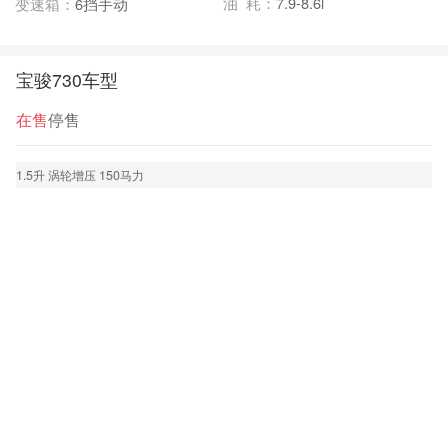
油 耗：
7.9-8.6l
变速箱：
6挡手动
宝骏730车型
在售
停售
1.5升 涡轮增压 150马力