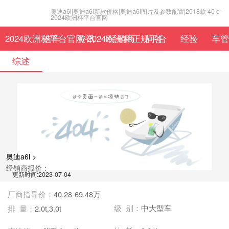
奥迪a6l|奥迪a6l新款价格|奥迪a6l图片及参数配置|2018款 40 e-
2024欧洲杯平台官网
2024欧洲杯平台官网-2024欧洲杯正规平台
选车
资讯
经销商
问答
经验
车管
综述
奥迪a6l >
经销商报价：
更新时间:2023-07-04
厂商指导价：
40.28-69.48万
级 别：
中大型车
排 量：
2.0t,3.0t