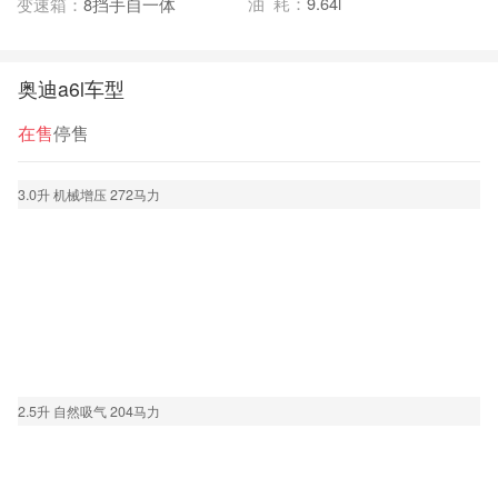
油 耗：
9.64l
变速箱：
8挡手自一体
奥迪a6l车型
在售
停售
3.0升 机械增压 272马力
2.5升 自然吸气 204马力