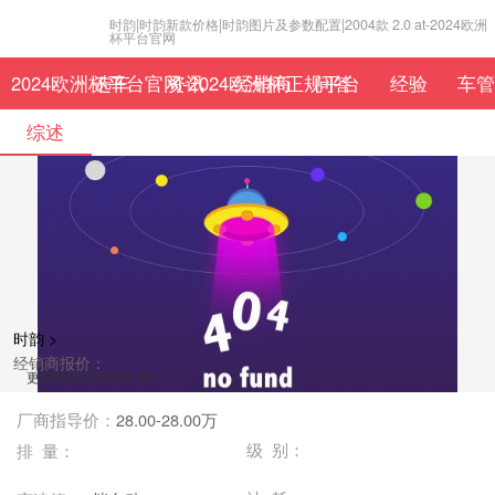
时韵|时韵新款价格|时韵图片及参数配置|2004款 2.0 at-2024欧洲
杯平台官网
2024欧洲杯平台官网-2024欧洲杯正规平台
选车
资讯
经销商
问答
经验
车管
综述
时韵 >
经销商报价：
更新时间:2023-07-04
厂商指导价：
28.00-28.00万
级 别：
排 量：