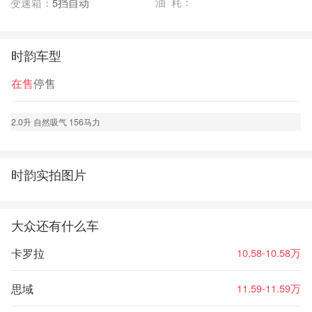
油 耗：
变速箱：
5挡自动
时韵车型
在售
停售
2.0升 自然吸气 156马力
时韵实拍图片
大众还有什么车
卡罗拉
10.58-10.58万
思域
11.59-11.59万