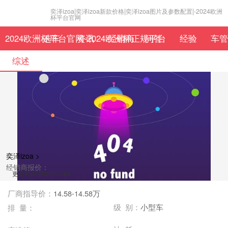
奕泽izoa|奕泽izoa新款价格|奕泽izoa图片及参数配置|-2024欧洲
杯平台官网
2024欧洲杯平台官网-2024欧洲杯正规平台
选车
资讯
经销商
问答
经验
车管
综述
奕泽izoa >
经销商报价：
更新时间:2023-07-04
厂商指导价：
14.58-14.58万
级 别：
小型车
排 量：