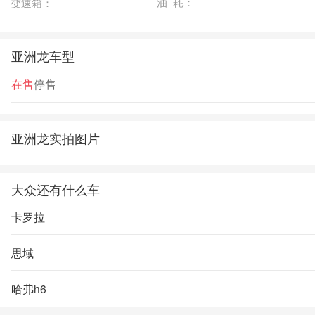
油 耗：
变速箱：
亚洲龙车型
在售
停售
亚洲龙实拍图片
大众还有什么车
卡罗拉
思域
哈弗h6