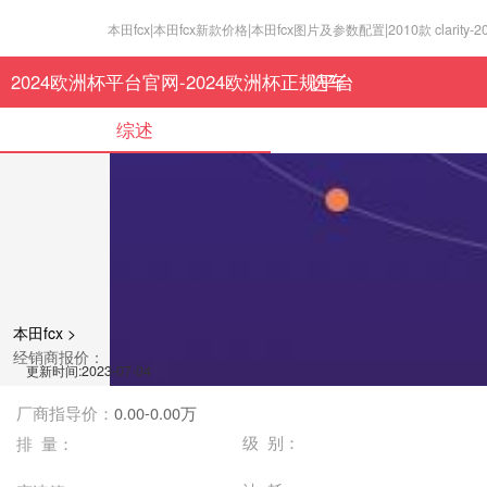
本田fcx|本田fcx新款价格|本田fcx图片及参数配置|2010款 clarit
2024欧洲杯平台官网-2024欧洲杯正规平台
选车
综述
本田fcx >
经销商报价：
更新时间:2023-07-04
厂商指导价：
0.00-0.00万
级 别：
排 量：