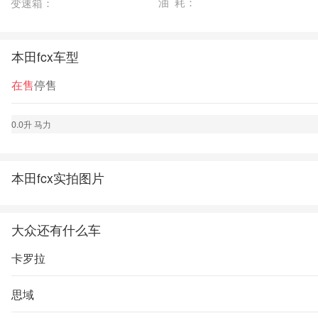
油 耗：
变速箱：
本田fcx车型
在售
停售
0.0升 马力
本田fcx实拍图片
大众还有什么车
卡罗拉
思域