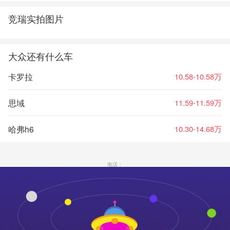
竞瑞实拍图片
大众还有什么车
卡罗拉
10.58-10.58万
思域
11.59-11.59万
哈弗h6
10.30-14.68万
电话：