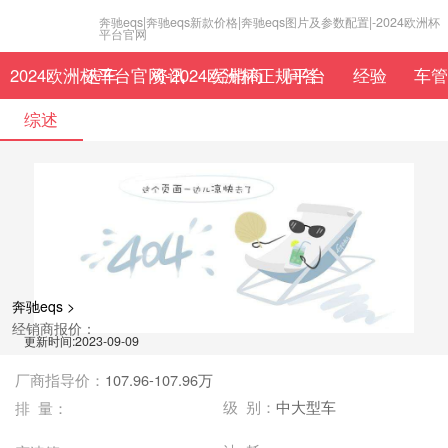
奔驰eqs|奔驰eqs新款价格|奔驰eqs图片及参数配置|-2024欧洲杯
平台官网
2024欧洲杯平台官网-2024欧洲杯正规平台
选车
资讯
经销商
问答
经验
车管
综述
奔驰eqs >
经销商报价：
更新时间:2023-09-09
厂商指导价：
107.96-107.96万
级 别：
中大型车
排 量：