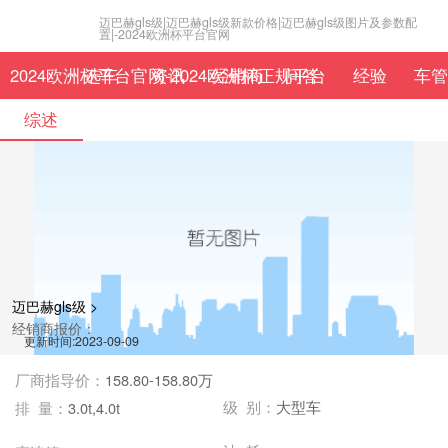
迈巴赫gls级|迈巴赫gls级新款价格|迈巴赫gls级图片及参数配
置|-2024欧洲杯平台官网
2024欧洲杯平台官网-2024欧洲杯正规平台
选车
资讯
经销商
问答
经验
车管
综述
迈巴赫gls级 >
经销商报价：
更新时间:2023-09-09
厂商指导价：
158.80-158.80万
级 别：
大型车
排 量：
3.0t,4.0t