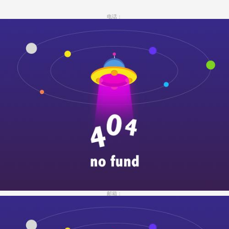
电话：
邮箱：