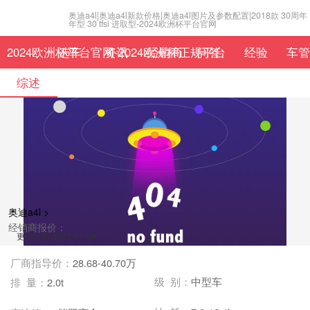
奥迪a4l|奥迪a4l新款价格|奥迪a4l图片及参数配置|2018款 30周年
年型 30 tfsi 进取型-2024欧洲杯平台官网
2024欧洲杯平台官网-2024欧洲杯正规平台
选车
资讯
经销商
问答
经验
车管
综述
奥迪a4l >
经销商报价：
更新时间:2023-07-04
厂商指导价：
28.68-40.70万
级 别：
中型车
排 量：
2.0t