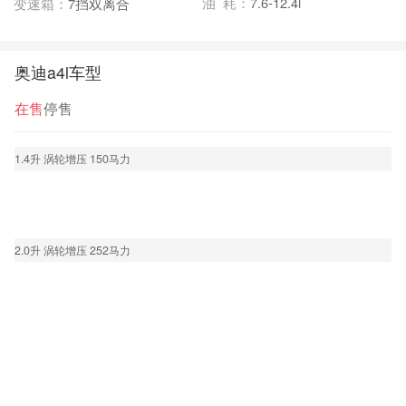
油 耗：
7.6-12.4l
变速箱：
7挡双离合
奥迪a4l车型
在售
停售
1.4升 涡轮增压 150马力
2.0升 涡轮增压 252马力