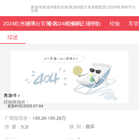
奥迪r8|奥迪r8新款价格|奥迪r8图片及参数配置|-2024欧洲杯平台
官网
2024欧洲杯平台官网-2024欧洲杯正规平台
选车
资讯
经销商
问答
经验
车管
综述
奥迪r8 >
经销商报价：
更新时间:2023-07-04
厂商指导价：
195.28-195.28万
级 别：
跑车
排 量：
5.2l