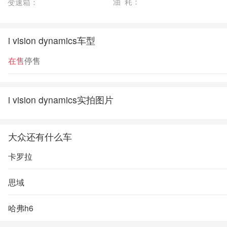
油 耗：
变速箱：
i vision dynamics车型
在售
停售
i vision dynamics实拍图片
大众还有什么车
卡罗拉
思域
哈弗h6