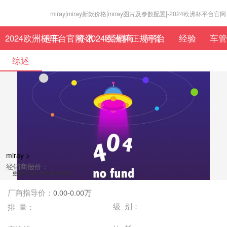
miray|miray新款价格|miray图片及参数配置|-2024欧洲杯平台官网
2024欧洲杯平台官网-2024欧洲杯正规平台
选车
资讯
经销商
问答
经验
车管
综述
miray >
经销商报价：
更新时间:2023-09-09
厂商指导价：
0.00-0.00万
级 别：
排 量：