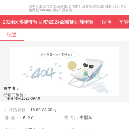
探界者|探界者新款价格|探界者图片及参数配置|2018款 535t 自动
领界版-2024欧洲杯平台官网
2024欧洲杯平台官网-2024欧洲杯正规平台
选车
资讯
经销商
问答
经验
车管
综述
探界者 >
经销商报价：
更新时间:2023-09-10
厂商指导价：
16.99-25.09万
级 别：
中型车
排 量：
1.5t,2.0t