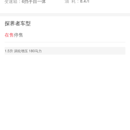
油 耗：
8.47l
变速箱：
6挡手自一体
探界者车型
在售
停售
1.5升 涡轮增压 180马力