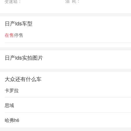
油 耗：
变速箱：
日产ids车型
在售
停售
日产ids实拍图片
大众还有什么车
卡罗拉
思域
哈弗h6