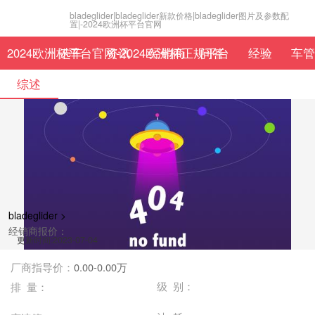
bladeglider|bladeglider新款价格|bladeglider图片及参数配
置|-2024欧洲杯平台官网
2024欧洲杯平台官网-2024欧洲杯正规平台
选车
资讯
经销商
问答
经验
车管
综述
bladeglider >
经销商报价：
更新时间:2023-07-04
厂商指导价：
0.00-0.00万
级 别：
排 量：