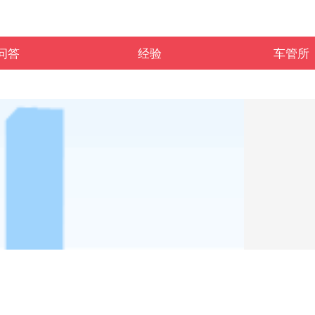
问答
经验
车管所