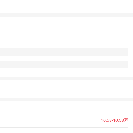
10.58-10.58万