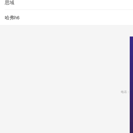
思域
哈弗h6
电话：