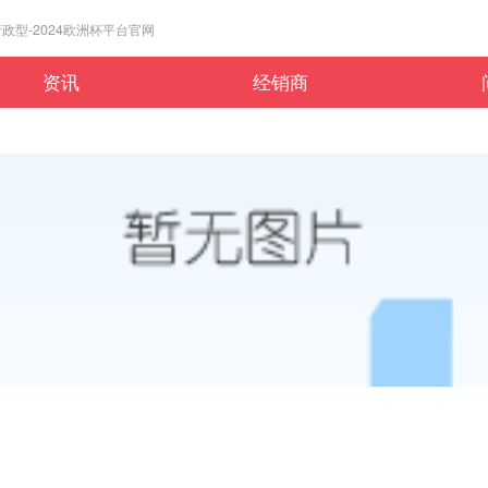
行政型-2024欧洲杯平台官网
资讯
经销商