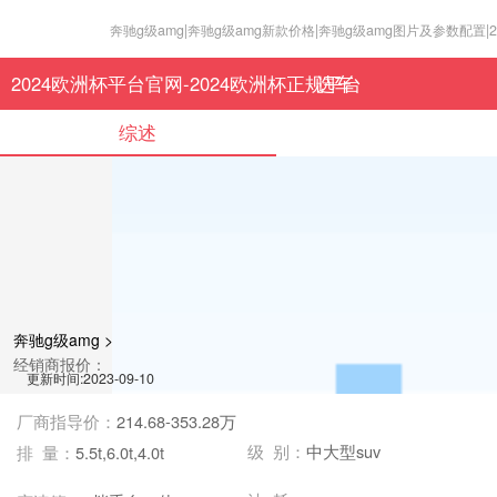
奔驰g级amg|奔驰g级amg新款价格|奔驰g级amg图片及参数配置|201
2024欧洲杯平台官网-2024欧洲杯正规平台
选车
综述
奔驰g级amg >
经销商报价：
更新时间:2023-09-10
厂商指导价：
214.68-353.28万
级 别：
中大型suv
排 量：
5.5t,6.0t,4.0t