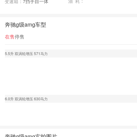
油 耗：
变速箱：
7挡手自一体
奔驰g级amg车型
在售
停售
5.5升 双涡轮增压 571马力
6.0升 双涡轮增压 630马力
奔驰g级amg实拍图片