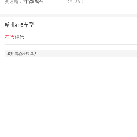
油 耗：
变速箱：
7挡双离合
哈弗m6车型
在售
停售
1.5升 涡轮增压 马力