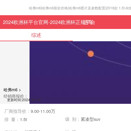
哈弗m6|哈弗m6新款价格|哈弗m6图片及参数配置|2018款 1.5t d
2024欧洲杯平台官网-2024欧洲杯正规平台
选车
综述
哈弗m6 >
经销商报价：
更新时间:2024-02-25
厂商指导价：
9.00-11.00万
级 别：
紧凑型suv
排 量：
1.5t