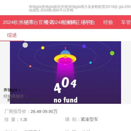
奔驰gla|奔驰gla新款价格|奔驰gla图片及参数配置|2018款 gla 200
动感型-2024欧洲杯平台官网
2024欧洲杯平台官网-2024欧洲杯正规平台
选车
资讯
经销商
问答
经验
车管
综述
奔驰gla >
经销商报价：
更新时间:2023-09-10
厂商指导价：
26.48-39.90万
级 别：
紧凑型车
排 量：
1.3t