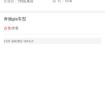
油 耗：
10.8l
变速箱：
7挡双离合
奔驰gla车型
在售
停售
2.0升 涡轮增压 184马力