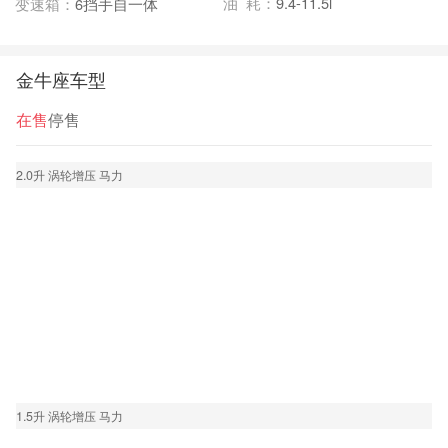
油 耗：
9.4-11.5l
变速箱：
6挡手自一体
金牛座车型
在售
停售
2.0升 涡轮增压 马力
1.5升 涡轮增压 马力