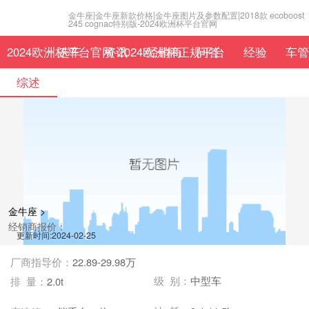
金牛座|金牛座新款价格|金牛座图片及参数配置|2018款 ecoboost
245 cognac特别版-2024欧洲杯平台官网
2024欧洲杯平台官网-2024欧洲杯正规平台
选车
资讯
经销商
问答
经验
车管
综述
金牛座 >
经销商报价：
更新时间:2024-02-25
厂商指导价：
22.89-29.98万
级 别：
中型车
排 量：
2.0t