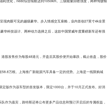
油耗优化，nedc综合续航达到1050km。三级能量回收强度，两种驾驶模
呈现肉眼可见的越级豪华。步入情感交互座舱，业内首创27英寸4k全景
。继豪华科技设计、两种动力选择之后，这款中国荣威年度重磅新车还有强
企。港股发售价为每股48港元，开盘后其股价便开始暴跌，截止收盘，股价
桩58.8万根。上海推广新能源汽车具备一定的优势。上海是一线限购城
月限定版作为该车型的首发版本，限定1000台，并于10月正式发布。好消
了新裤子乐队作为嘉宾，路特斯还将公布更多产品信息和预订开启后的专属权益，