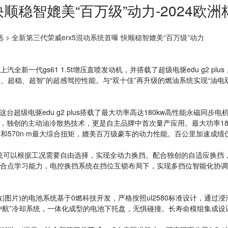
快顺稳智媲美“百万级”动力-2024欧
选
> 全新第三代荣威erx5混动系统首曝 快顺稳智媲美“百万级”动力
一代gs61 1.5t增压直喷发动机，并搭载了超级电驱edu g2 pl
超稳、超智”的超感驾控性能。与“双十佳”再升级的燃油系统实现“油电双赋
级电驱edu g2 plus搭载了最大功率高达180kw高性能永磁同步
独创的主动油冷散热技术，更是自主品牌中首次量产应用。最大功率180kw
马力和570n·m最大综合扭矩，媲美百万级豪车的动力性能。百公里加速成绩
智能系统可以根据工况需要自由选择，实现全动力换挡。配合独创的自适应换
合点学习能力，电控换挡系统在挡位互锁布局下，实现多挡位智能化协调
图片)的电池系统基于0燃科技开发，严格按照ul2580标准设计，通过
护航”冷却系统，一体化成型的电池下托盘，无惧碰撞。长寿命模组集成设计