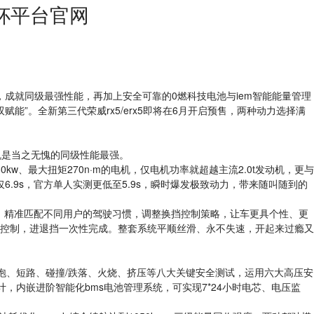
洲杯平台官网
us，成就同级最强性能，再加上安全可靠的0燃科技电池与iem智能能量管理
能”。全新第三代荣威rx5/erx5即将在6月开启预售，两种动力选择满
电机是当之无愧的同级性能最强。
、最大扭矩270n·m的电机，仅电机功率就超越主流2.0t发动机，更与
仅6.9s，官方单人实测更低至5.9s，瞬时爆发极致动力，带来随叫随到的
挡，精准匹配不同用户的驾驶习惯，调整换挡控制策略，让车更具个性、更
控制，进退挡一次性完成。整套系统平顺丝滑、永不失速，开起来过瘾又
浸泡、短路、碰撞/跌落、火烧、挤压等八大关键安全测试，运用六大高压安
，内嵌进阶智能化bms电池管理系统，可实现7*24小时电芯、电压监